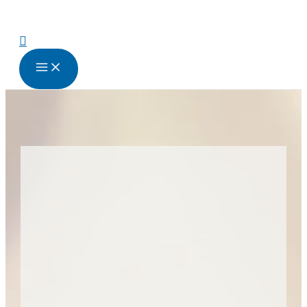
跳
至
内
搜
容
索