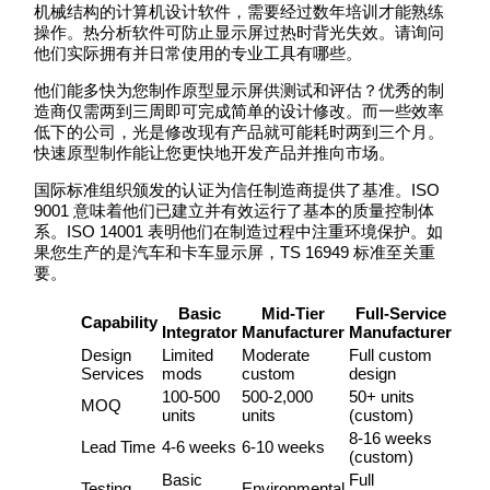
机械结构的计算机设计软件，需要经过数年培训才能熟练
操作。热分析软件可防止显示屏过热时背光失效。请询问
他们实际拥有并日常使用的专业工具有哪些。
他们能多快为您制作原型显示屏供测试和评估？优秀的制
造商仅需两到三周即可完成简单的设计修改。而一些效率
低下的公司，光是修改现有产品就可能耗时两到三个月。
快速原型制作能让您更快地开发产品并推向市场。
国际标准组织颁发的认证为信任制造商提供了基准。ISO
9001 意味着他们已建立并有效运行了基本的质量控制体
系。ISO 14001 表明他们在制造过程中注重环境保护。如
果您生产的是汽车和卡车显示屏，TS 16949 标准至关重
要。
Basic
Mid-Tier
Full-Service
Capability
Integrator
Manufacturer
Manufacturer
Design
Limited
Moderate
Full custom
Services
mods
custom
design
100-500
500-2,000
50+ units
MOQ
units
units
(custom)
8-16 weeks
Lead Time
4-6 weeks
6-10 weeks
(custom)
Basic
Full
Testing
Environmental