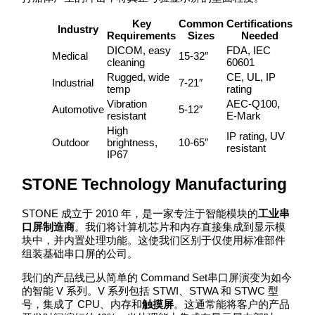
Key
Common
Certifications
Industry
Requirements
Sizes
Needed
DICOM, easy
FDA, IEC
Medical
15-32″
cleaning
60601
Rugged, wide
CE, UL, IP
Industrial
7-21″
temp
rating
Vibration
AEC-Q100,
Automotive
5-12″
resistant
E-Mark
High
IP rating, UV
Outdoor
brightness,
10-65″
resistant
IP67
STONE Technology Manufacturing
STONE 成立于 2010 年，是一家专注于智能模块的
工业串
口屏制造商
。我们将计算机芯片和内存直接集成到显示模
块中，并内置处理功能。这使我们区别于仅使用标准部件
组装基础串口屏的公司。
我们的产品线已从简单的 Command Set串口屏演变为如今
的智能 V 系列。V 系列包括 STWI、STWA 和 STWC 型
号，集成了 CPU、内存和
触摸屏
。这通常能将客户的产品