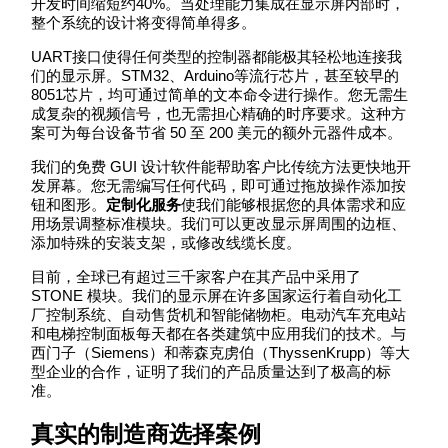
开发时间缩短约40%。当处理能力集成在显示屏内部时，
整个系统的设计将变得简单得多。
UART接口使得任何类型的控制器都能极其轻松地连接我
们的显示屏。STM32、Arduino等流行芯片，甚至较早的
8051芯片，均可通过简单的文本命令进行操作。您无需生
成复杂的视频信号，也无需担心精确的时序要求。这种方
案可为每台设备节省 50 至 200 美元的额外元器件成本。
我们的免费 GUI 设计软件能帮助客户比传统方法更快地开
发屏幕。您无需编写任何代码，即可通过拖放操作添加按
钮和图形。
定制化服务
使我们能够根据您的具体需求和应
用场景调整标准模块。我们可以更改显示屏周围的边框、
添加特殊的安装支架，或修改线缆长度。
目前，全球已有超过三千家客户在其产品中采用了
STONE 模块。我们的显示屏在许多国家运行着自动化工
厂控制系统、自动售货机和智能储物柜。电动汽车充电站
和电梯控制面板每天都在各类建筑中应用我们的技术。与
西门子（Siemens）和蒂森克虏伯（ThyssenKrupp）等大
型企业的合作，证明了我们的产品质量达到了极高的标
准。
真实的制造商选择案例