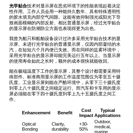
光学贴合
技术对显示屏在恶劣环境下的性能表现起着决定
性作用。工作人员会用一种能持久数年、具有特殊透明性
的胶水填充内部空气间隙。这能有效抑制强光或阳光下导
致画面模糊的内部反射。相比普通显示屏，经过光学贴合
的显示屏在防潮防尘方面也表现得更为出色。
我曾为船只和船舶设备设计过许多采用光学贴合技术的显
示屏。未进行光学贴合的普通显示屏，仅因内部凝结的水
汽，在短短六个月内便已失效。而在同样的盐雾环境中，
采用光学粘合的显示屏却能完美运行五年以上。当显示屏
的使用寿命如此之长时，额外的成本很快就能收回。
能在极端温度下工作的显示屏，其整个设计都需要采用特
殊部件。标准商用显示屏的工作温度范围仅为零至五十摄
氏度。工业显示屏则能在严酷环境中，从零下三十摄氏度
到零上八十摄氏度之间稳定运行。而汽车和卡车用的显示
屏必须能在零下四十摄氏度到零上九十五摄氏度之间工
作。
Cost
Typical
Enhancement
Benefit
Impact
Applications
Outdoor,
Optical
Clarity,
+30-
medical,
Bonding
durability
50%
marine