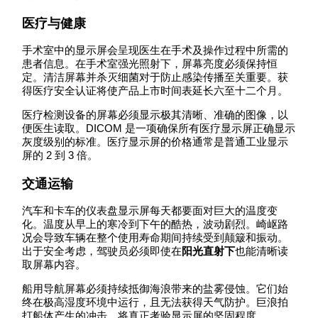
医疗与健康
手术室中的显示屏会呈现医生在手术及操作过程中所需的
患者信息。在手术室强光照射下，屏幕亮度必须保持恒
定。清洁屏幕并杀灭细菌对于防止感染传播至关重要。获
得医疗安全认证将使产品上市时间表延长六至十二个月。
医疗检测设备的屏幕必须显示极其清晰、准确的图像，以
便医生读取。DICOM 是一项确保所有医疗显示屏正确显示
灰度级别的标准。医疗显示屏的价格通常是普通工业显示
屏的 2 到 3 倍。
交通运输
汽车和卡车的仪表盘显示屏每天都要面对巨大的温度变
化。温度从早上的寒冷到下午的酷热，波动剧烈。崎岖路
况会导致车辆在整个使用寿命期间持续受到颠簸和振动。
出于安全考虑，驾驶员必须即使在
阳光直射下
也能清晰读
取屏幕内容。
船用导航屏幕必须持续抵御海浪带来的盐雾侵蚀。它们始
终在极高湿度环境中运行，且无法获得天气防护。巨浪拍
打船体产生的冲击，将真正考验显示屏的坚固程度。