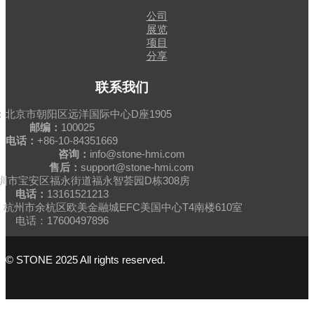
公司
展览
项目
分享
联系我们
：
北京市朝阳区远洋国际中心D座1905
邮编：
100025
电话：
+86-10-84351669
咨询：
info@stone-hmi.com
售后：
support@stone-hmi.com
圳市宝安区福永街道福永智荟园D栋308房
电话：
13161521213
杭州市余杭区欧美金融城EFC美国中心T4南楼610室
电话：17600497896
© STONE 2025 All rights reserved.