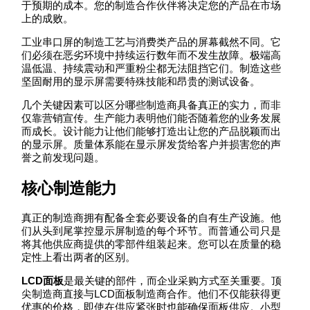
于预期的成本。您的制造合作伙伴将决定您的产品在市场
上的成败。
工业串口屏的制造工艺与消费类产品的屏幕截然不同。它
们必须在恶劣环境中持续运行数年而不发生故障。极端高
温低温、持续震动和严重粉尘都无法阻挡它们。制造这些
坚固耐用的显示屏需要特殊技能和昂贵的测试设备。
几个关键因素可以区分哪些制造商具备真正的实力，而非
仅靠营销宣传。生产能力表明他们能否随着您的业务发展
而成长。设计能力让他们能够打造出让您的产品脱颖而出
的显示屏。质量体系能在显示屏发货给客户并损害您的声
誉之前发现问题。
核心制造能力
真正的制造商拥有配备全套必要设备的自有生产设施。他
们从头到尾掌控显示屏制造的每个环节。而普通公司只是
将其他供应商提供的零部件组装起来。您可以在质量的稳
定性上看出两者的区别。
LCD面板
是最关键的部件，而企业采购方式至关重要。顶
尖制造商直接与LCD面板制造商合作。他们不仅能获得更
优惠的价格，即使在供应紧张时也能确保面板供应。小型