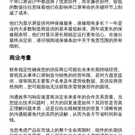
个串口屏设计中都选择了优质部件，而非廉价部件。较低
的数值往往意味着他们在影响串口屏寿命的关键环节上削
减了成本。
他们为显示屏提供何种保修服务，保修期有多长？一年是
业内大多数制造商提供的基本最低标准。两年或更长的保
修期表明，他们对显示屏长期稳定运行更有信心。在做出
最终决定前，请仔细阅读保修条款中关于免责范围的所有
细则。
商业考量
财务稳定性确保您的供应商公司能在未来长期持续经营。
查明其从事串口屏制造与销售的经营年限。若对方愿意提
供，请审阅其主要客户名单及年度营收数据。若供应商突
然倒闭，您可能面临无法获取所需替换部件的困境。
沟通效率与响应速度将决定未来多年的合作关系质量。当
您提出技术问题时，对方的回复速度如何？其回答是否真
正理解问题本质，还是仅给出模糊笼统的答复？清晰有效
的沟通能避免代价高昂的误解，从而为各方节省时间和金
钱。
当您考虑产品在市场上的整个生命周期时，组件的长期供