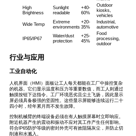
Outdoor
High
Sunlight
+40-
kiosks,
Brightness
readable
60%
vehicles
Extreme
+20-
Industrial,
Wide Temp
environments
35%
automotive
Food
Water/dust
+25-
IP65/IP67
processing,
protection
45%
outdoor
行业与应用
工业自动化
人机界面（HMI）面板让工人每天都能在工厂中操控复杂
的机器。它们显示温度和压力等重要数值，而工人则通过
触摸按钮下达指令。工厂环境恶劣且尘土飞扬，因此显示
屏必须具备极强的坚固性。这些显示屏能够连续运行二十
四小时，经年累月而不发生故障。
控制机械臂的终端设备必须在有人触摸屏幕时立即响应。
附近机器产生的震动和振动不应对其工作产生任何影响。
符合IP65防护等级的密封外壳可有效阻隔灰尘，并防止切
削液和水溅入。