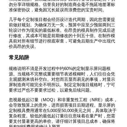
勿分享详细规格。信誉良好的制造商会毫不拖延地签署标
准保密协议，避免因冗长延误而浪费您的宝贵时间。
几乎每个定制项目都会经历设计迭代周期，因此您需要提
前做好规划。为确保万无一失，预算中应至少预留两到三
轮设计作为现实的最低标准。在昂贵的模具制作完成后进
行修改，其成本可能是前期修改的十到五十倍。在制作模
具前对所有细节进行彻底审查，可避免后期生产中出现代
价高昂的失误。
常见陷阱
规格说明不清是开发过程中约60%的定制显示屏问题根
源。当规格不完整或重要细节表述模糊时，人们往往会凭
主观臆测来填补空白。对您而言显而易见的事项，对显示
屏制造商可能完全不明所以。制定定制项目规格时，宁可
要求过严也不要要求过松，以避免后续问题。
忽视最低起订量（MOQ）和非重复性工程（NRE）成本，
会导致预算上的意外，进而损害项目后期进程。显示屏的
定制模具费用通常在5,000至50,000美元之间，具体取决于
复杂程度。较低的最低起订量往往意味着在量产时，您需
要支付显著更高的单价。请仔细计算项目总成本，确保将
所有NRE费用准确计入预算。