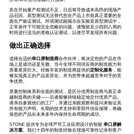
若在开始量产前测试不足，日后将导致成本高昂的现场产
品召回。原型测试无法替代您在产品上市前真正需要的全
面生产验证测试。环境测试能揭示在实验室原型测试中，
正常条件下可能完全忽略的问题。请预留至少四到八周的
时间进行适当的资格认证测试，以便尽早发现所有问题。
做出正确选择
选择合适的
串口屏制造商
合作伙伴，将决定您的产品在市
场上是成功还是失败。当今全球不同供应商的制造能力和
质量差异巨大。经验丰富的制造商提供的
定制化服务
，能
够实现真正的产品差异化，并为您带来超越竞争对手的竞
争优势。
质量控制体系和全面的测试，是区分优秀制造商与真正卓
越制造商的关键——后者能够持续稳定地交付优质产品。
请亲自参观他们的工厂，并通过亲眼观察和提问来验证其
所有能力声明。长期的技术支持和零部件供应保障，将确
保您的产品在未来多年内保持生命周期的成功。
STONE 提供专为全球严苛工业应用设计的智能
串口屏解
决方案
。我们十四年的制造经验在现场可靠性记录和客户