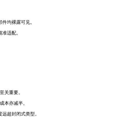
部件均裸露可见。
精准适配。
箱至关重要。
工成本亦减半。
度远超封闭式类型。