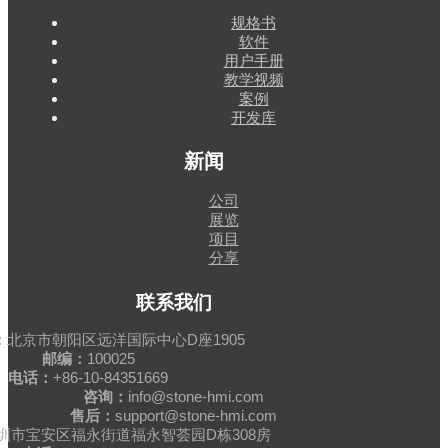
规格书
软件
用户手册
教学视频
案例
开发库
新闻
公司
展览
项目
分享
联系我们
：
北京市朝阳区远洋国际中心D座1905
邮编：
100025
电话：
+86-10-84351669
咨询：
info@stone-hmi.com
售后：
support@stone-hmi.com
圳市宝安区福永街道福永智荟园D栋308房