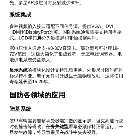
光。多层AR涂层可将反射减少90%。
系统集成
多种视频输入接口适配不同信号源。提供VGA、DVI、
HDMI和DisplayPort选项。国防系统通常需要支持所有格
式。
LCD串口屏
分为触摸屏和非触摸屏两种。
宽电压输入通常支持9-36V直流电。部分型号可处理18-
72V范围。这极大简化了集成过程。无需电压调节器。电
池供电系统受益最大。
显示系统
的模块化设计支持现场更换。外形尺寸随时间推
移保持不变。电子元件可升级且无需物理改动。这将使用
寿命延长至15-20年。
国防各领域的应用
陆基系统
装甲车辆需要能够承受极端冲击的显示屏。坦克高速行驶
时会撞击障碍物。
任务关键型
屏幕必须保持正常运行。一
旦发生故障，将导致乘员在战斗中失去视野。