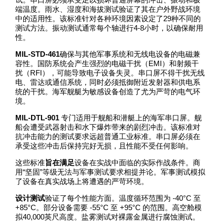
端温度。雨水、湿度和海拔测试验证了其在户外野战环境
中的适用性。该标准针对各种环境因素设定了29种不同的
测试方法。振动测试通常每个轴进行4-8小时，以确保耐用
性。
MIL-STD-461
确保与其他军事系统和无线电设备的电磁兼
容性。国防系统会产生强烈的电磁干扰（EMI）和射频干
扰（RFI），可能导致电子设备失灵。串口屏不得干扰无线
电、雷达或通信系统，同时必须抵御附近发射器和供电系
统的干扰。海军舰艇为敏感设备创造了尤为严苛的电气环
境。
MIL-DTL-901
专门适用于舰船和潜艇上的海军串口屏。舰
船会遭受武器射击和水下爆炸带来的剧烈冲击。该标准对
抗冲击能力的测试要求远超普通工业标准。串口屏必须在
承受这些冲击后保持完好无损，且性能不受任何影响。
这些标准
旨在满足
设备在实战中面临的实际作战条件。商
用“坚固”等级无法与军事测试要求相提并论。军事测试模拟
了设备在真实战场上将遭遇的严苛环境。
设计测试
验证了每个性能方面。温度循环范围为 -40°C 至
+85°C。部分设备需要 -55°C 至 +95°C 的范围。高空舱模
拟40,000英尺高度。盐雾测试对裸露金属进行腐蚀测试。