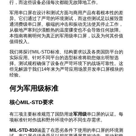
行，而这些设备必须每次都能无故障地工作。
军用串口屏在设计和测试方面与商用产品有着根本性的差
异。它们通过了严苛的环境测试，而这些测试足以摧毁普
通消费级串口屏。极端的冲击和振动无法使其停止工作，
从极地严寒到沙漠酷热的温度骤变也不会导致任何故障。
本指南将阐明何为真正的军用级串口屏，以及为何其价值
值得投入。
我们将探讨MIL-STD标准、结构要求以及各类国防平台的
实际应用。针对不同平台的选型标准将助您做出明智选
择。测试规程确保了设备在严苛环境下的战场可靠性。这
些见解源于我们14年来为严苛应用场景开发串口屏模块的
经验。
何为军用级标准
核心MIL-STD要求
有三项主要标准规范了国防用途
军用级
串口屏的认证。每
项标准针对作战和野外环境中的不同生存需求。
MIL-STD-810
涵盖了在恶劣条件下使用的串口屏的环境测
试。串口屏必须承受足以损坏普通屏幕的冲击、振动和极