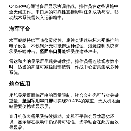
C4ISR中心通过多屏显示协调作战。操作员在这些设施中
全天候工作。串口屏的可靠性直接影响任务成功与否。移
动战术系统需装入运输箱中。
海军平台
水面舰艇持续面临盐雾侵蚀。腐蚀会迅速破坏未受保护的
电子设备。不锈钢外壳可抵御这种侵蚀。潜艇控制系统需
承受极端冲击。
坚固串口屏
能经受住这些冲击。
雷达和声呐显示屏呈现关键数据。操作员需连续观察数小
时。适当的亮度可减轻眼部疲劳。作战中心密集集成多种
系统。
航空应用
座舱显示屏面临严格的重量限制。镁合金外壳可节省关键
重量。
坚固军用串口屏
可实现30-40%的减重。无人机地面
站需要便携式显示屏。
直升机仪表需承受持续振动。旋翼不平衡会导致恶劣环
境。显示屏在振动中仍保持可读性。光学粘合在此方面效
果显著。