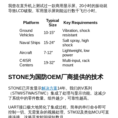
我曾在直升机上测试过一款商用显示屏。20小时的振动就
导致LCD破裂。军用显示屏则能运行数千飞行小时。
Typical
Platform
Key Requirements
Size
Ground
Vibration, shock
10-15″
Vehicles
resistant
Salt spray, high
Naval Ships
15-24″
shock
Lightweight, low
Aircraft
7-12″
power
C4ISR
Multi-input, rack
19-32″
Centers
mount
STONE为国防OEM厂商提供的技术
STONE已开发显示
解决方案
14年。我们的V系列
（STWI/STWA/STWC）集成了处理与显示功能。这减少
了系统中的零件数量。组件越少，可靠性越高。
UART接口极大地简化了集成过程。简单的串行命令即可
控制一切。无需复杂的视频处理。STM32及类似MCU可直
接连接。这将开发时间缩短数月。