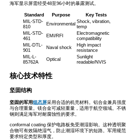
海军显示屏需经受48至96小时的暴露测试。
Standard
Purpose
Key Tests
MIL-STD-
Shock, vibration,
Environmental
810
temp
MIL-STD-
Electromagnetic
EMI/RFI
461
compatibility
MIL-DTL-
High impact
Naval shock
901
resistance
MIL-L-
Sunlight
Optical
85762A
readable/NVIS
核心技术特性
坚固结构
坚固的军用
组态屏
采用合适的机壳材料。铝合金兼具强度
与合理重量。镁合金可减轻重量，适用于航空领域。不锈
钢则满足海军对耐腐蚀性的要求。
conformal coating 保护电路板免受潮湿影响。这种透明聚
合物可有效隔绝湿气，防止潮湿环境下的短路。军用规范
要求特定类型和厚度。