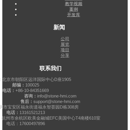
教学视频
案例
开发库
新闻
公司
展览
项目
分享
联系我们
：
北京市朝阳区远洋国际中心D座1905
邮编：
100025
电话：
+86-10-84351669
咨询：
info@stone-hmi.com
售后：
support@stone-hmi.com
圳市宝安区福永街道福永智荟园D栋308房
电话：
13161521213
杭州市余杭区欧美金融城EFC美国中心T4南楼610室
电话：17600497896