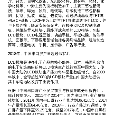
片、背光、自动化设备、光刻胶材料、膜材料、靶材、化
学材料等。中游主要为面板制造加工，主要工艺包括清
洗、涂布、曝光、蚀刻、电镀等。后续制造工艺包括检
测、切割、贴装、成型、包装等。通过玻璃基板与TFT阵
列及CF基板，以CF作为上层与TFT自建渗透TFT LCD，并
与下层连接，随后安装偏光片、连接驱动IC及控制电路
板，并组装背光模块，最终形成完整的LCD模块，包括
LCD模块、LCD电视面板、功能手机、平板电脑、智能手
机、面板等。下游应用领域包括各类终端品牌、组装制造
商等，涵盖电视、手机、显示器、广告等行业。
2018年，中国串口屏产量超过67亿片
LCD模块是许多电子产品的核心部件。日本、韩国和台湾
的电子制造商纷纷将LCD模块生产线转移至中国大陆，使
中国大陆的LCD模块生产能力每年呈指数级增长。自2009
年以来，全球超过80%的LCD模块产量由中国大陆提供，
其中华南地区发挥了重要作用。
根据《中国串口屏产业发展前景与投资策略分析报告》，
统计数据显示，2011年至2014年，国内串口屏行业产量持
续增长，2011年国内串口屏行业产量达到36.41亿套，2014
年产量增长至84.46亿套。2016年，行业产能进行调整，串
口屏产量下降至55.25亿套。截至2017年底，中国串口屏行
业产量达到55.65亿套。随着智能手机、平板电脑等产品产