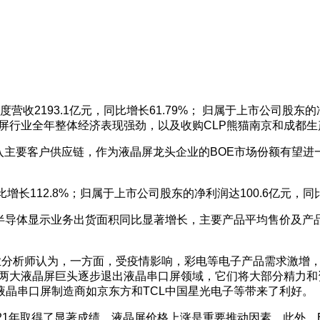
营收2193.1亿元，同比增长61.79%； 归属于上市公司股东的净
屏行业全年整体经济表现强劲，以及收购CLP熊猫南京和成都生
进入主要客户供应链，作为液晶屏龙头企业的BOE市场份额有望
增长112.8%；归属于上市公司股东的净利润达100.6亿元，同比
司半导体显示业务出货面积同比显著增长，主要产品平均售价及产
业分析师认为，一方面，受疫情影响，彩电等电子产品需求激增
两大液晶屏巨头逐步退出液晶串口屏领域，它们将大部分精力和
晶串口屏制造商如京东方和TCL中国星光电子等带来了利好。
1年取得了显著成绩，液晶屏价格上涨是重要推动因素。此外，BO