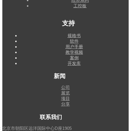
经济系列
工控板
支持
规格书
软件
用户手册
教学视频
案例
开发库
新闻
公司
展览
项目
分享
联系我们
：
北京市朝阳区远洋国际中心D座1905