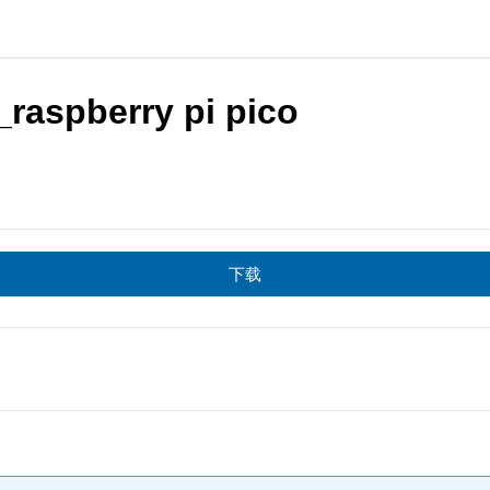
spberry pi pico
下载