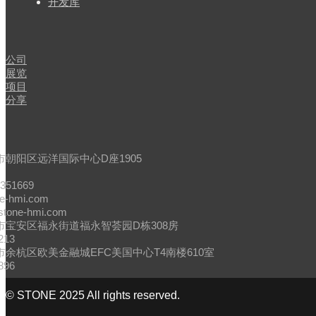
开发库
闻
公司
展览
项目
分享
市朝阳区远洋国际中心D座1905
4351669
ne-hmi.com
stone-hmi.com
市宝安区福永街道福永智荟园D栋308房
213
余杭区欧美金融城EFC美国中心T4南楼610室
896
© STONE 2025 All rights reserved.