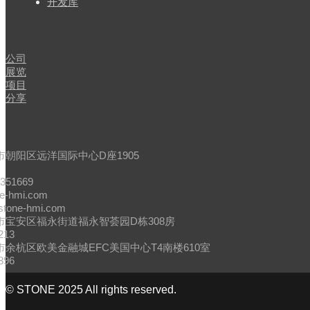
开发库
闻
公司
展览
项目
分享
市朝阳区远洋国际中心D座1905
4351669
ne-hmi.com
stone-hmi.com
市宝安区福永街道福永智荟园D栋308房
213
余杭区欧美金融城EFC美国中心T4南楼610室
896
© STONE 2025 All rights reserved.