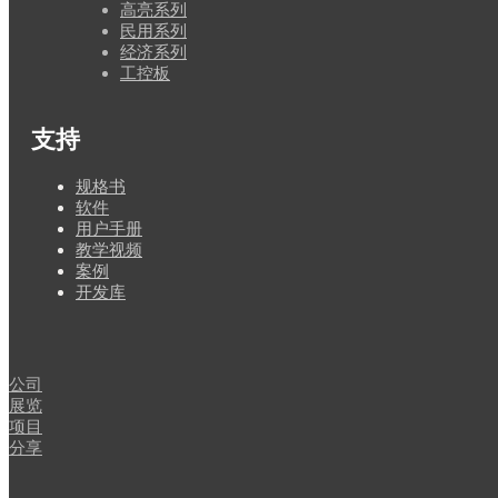
高亮系列
民用系列
经济系列
工控板
支持
规格书
软件
用户手册
教学视频
案例
开发库
闻
公司
展览
项目
分享