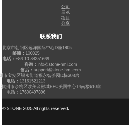
公司
展览
项目
分享
联系我们
：
北京市朝阳区远洋国际中心D座1905
邮编：
100025
电话：
+86-10-84351669
咨询：
info@stone-hmi.com
售后：
support@stone-hmi.com
圳市宝安区福永街道福永智荟园D栋308房
电话：
13161521213
杭州市余杭区欧美金融城EFC美国中心T4南楼610室
电话：17600497896
© STONE 2025 All rights reserved.