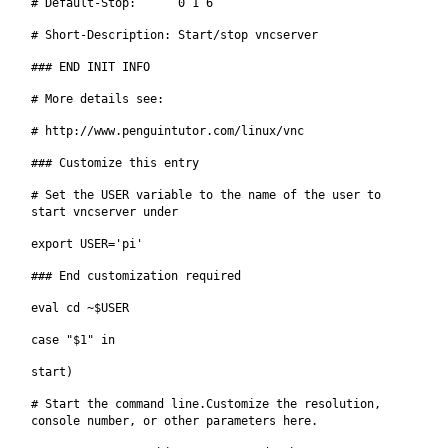
# Default-Stop: 0 1 6
# Short-Description: Start/stop vncserver
### END INIT INFO
# More details see:
# http://www.penguintutor.com/linux/vnc
### Customize this entry
# Set the USER variable to the name of the user to
start vncserver under
export USER='pi'
### End customization required
eval cd ~$USER
case "$1" in
start)
# Start the command line.Customize the resolution,
console number, or other parameters here.