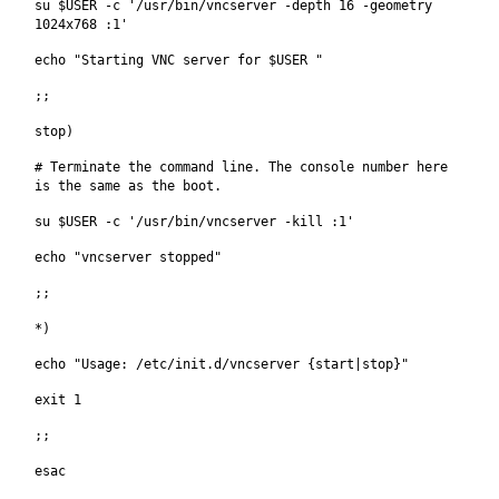
su $USER -c '/usr/bin/vncserver -depth 16 -geometry
1024x768 :1'
echo "Starting VNC server for $USER "
;;
stop)
# Terminate the command line. The console number here
is the same as the boot.
su $USER -c '/usr/bin/vncserver -kill :1'
echo "vncserver stopped"
;;
*)
echo "Usage: /etc/init.d/vncserver {start|stop}"
exit 1
;;
esac