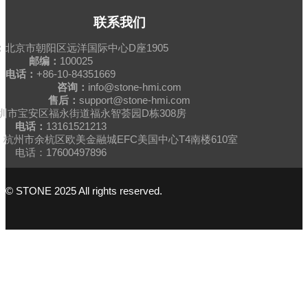
联系我们
：
北京市朝阳区远洋国际中心D座1905
邮编：
100025
电话：
+86-10-84351669
咨询：
info@stone-hmi.com
售后：
support@stone-hmi.com
圳市宝安区福永街道福永智荟园D栋308房
电话：
13161521213
杭州市余杭区欧美金融城EFC美国中心T4南楼610室
电话：17600497896
© STONE 2025 All rights reserved.