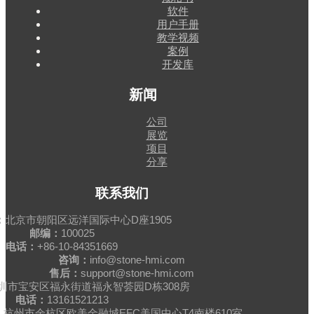
软件
用户手册
教学视频
案例
开发库
新闻
公司
展览
项目
分享
联系我们
：
北京市朝阳区远洋国际中心D座1905
邮编：
100025
电话：
+86-10-84351669
咨询：
info@stone-hmi.com
售后：
support@stone-hmi.com
圳市宝安区福永街道福永智荟园D栋308房
电话：
13161521213
杭州市余杭区欧美金融城EFC美国中心T4南楼610室