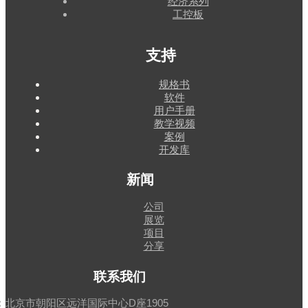
经济系列
工控板
支持
规格书
软件
用户手册
教学视频
案例
开发库
新闻
公司
展览
项目
分享
联系我们
：
北京市朝阳区远洋国际中心D座1905