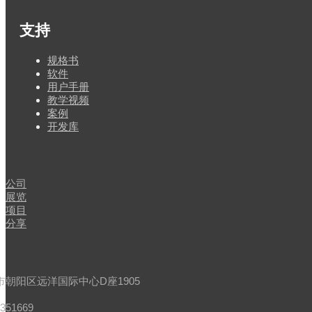
支持
规格书
软件
用户手册
教学视频
案例
开发库
闻
公司
展览
项目
分享
市朝阳区远洋国际中心D座1905
4351669