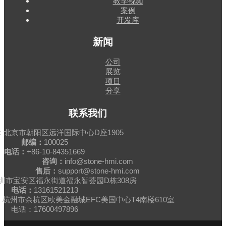
教学视频
案例
开发库
新闻
公司
展览
项目
分享
联系我们
：
北京市朝阳区远洋国际中心D座1905
邮编：
100025
电话：
+86-10-84351669
咨询：
info@stone-hmi.com
售后：
support@stone-hmi.com
圳市宝安区福永街道福永智荟园D栋308房
电话：
13161521213
杭州市余杭区欧美金融城EFC美国中心T4南楼610室
电话：17600497896