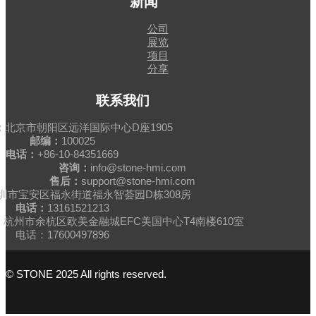
新闻
公司
展览
项目
分享
联系我们
：
北京市朝阳区远洋国际中心D座1905
邮编：
100025
电话：
+86-10-84351669
咨询：
info@stone-hmi.com
售后：
support@stone-hmi.com
圳市宝安区福永街道福永智荟园D栋308房
电话：
13161521213
杭州市余杭区欧美金融城EFC美国中心T4南楼610室
电话：17600497896
© STONE 2025 All rights reserved.