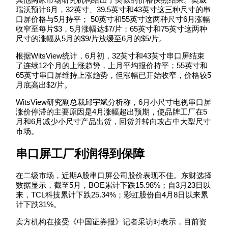
瑞沃预计6月，32英寸、39.5英寸和43英寸这三种尺寸的串
口屏价格与5月持平； 50英寸和55英寸这两种尺寸6月涨幅
收窄至每片$3，5月涨幅达$7/片；65英寸和75英寸这两种
尺寸的涨幅从5月的$9/片放缓至6月的$5/片。
根据WitsView统计，6月初，32英寸和43英寸串口屏结束
了连续12个月的上涨趋势，上月平均报价持平；55英寸和
65英寸串口屏维持上涨趋势，但涨幅已开始收窄，价格较5
月底高出$2/片。
WitsView研究副总裁邱宇斌分析称，6月小尺寸电视串口屏
涨价停滞的主要原因是4月涨幅超出预期，使品牌工厂在5
月和6月减少小尺寸产品出货，回货并转向攻占中大型尺寸
市场。
串口屏
工厂利润得到保障
在二级市场，近期A股串口屏公司股价表现不佳。东财选择
数据显示，截至5月，BOE累计下跌15.98%；自3月23日以
来，TCL科技累计下跌25.34%；彩虹股份自4月8日以来累
计下跌31%。
卖方机构在接受《中国证券报》记者采访时表示，目前资