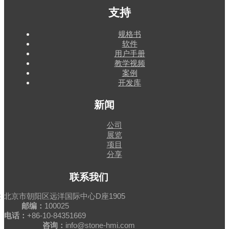
支持
规格书
软件
用户手册
教学视频
案例
开发库
新闻
公司
展览
项目
分享
联系我们
：
北京市朝阳区远洋国际中心D座1905
邮编：
100025
电话：
+86-10-84351669
咨询：
info@stone-hmi.com