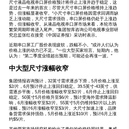
尺寸液晶电视串口屏价格预计将停止上涨并趋于稳定，这
是过去一年来的首次；尽管大尺寸串口屏价格维持上涨趋
势，但涨幅显著收窄。“小尺寸串口屏价格因需求回调而缺
乏上涨动能，大尺寸需求强劲，串口屏价格仍处于上涨趋
势，但涨幅收窄。从液晶电视串口屏市场来看，本轮市场
繁荣周期即将进入尾声。“集团智库咨询公司电视事业部研
究总监张红在接受《中国证券报》采访时表示。
近期串口屏工厂股价表现疲软，跌幅不小。”或许人们认为
价格上涨的动力已不足。”一位大型买家坦言。短期内，他
认为： “第二季度业绩超出预期，可能还会再涨一波。”
中大型尺寸涨幅收窄
集团情报咨询预计，32英寸需求逐步下滑，5月价格上涨至
$2/片，6月预计停止上涨回归稳定。39.5英寸-43英寸，供
需逐步平衡，5月价格涨幅收窄至$2/片，6月停止上涨回归
稳定。50英寸5月价格升至$6/片，预计受海外需求降温影
响，6月涨幅收窄至$2/片。55英寸5月仍维持$2/片以上的
涨幅，预计6月涨幅收窄至$3/片。大尺寸加速上涨，品牌
备货需求保持强劲，5月价格上涨近$10/片，预计6月上涨
约$5/片。
其他两家市场研究机构给出了类似的价格快照结果。奥威