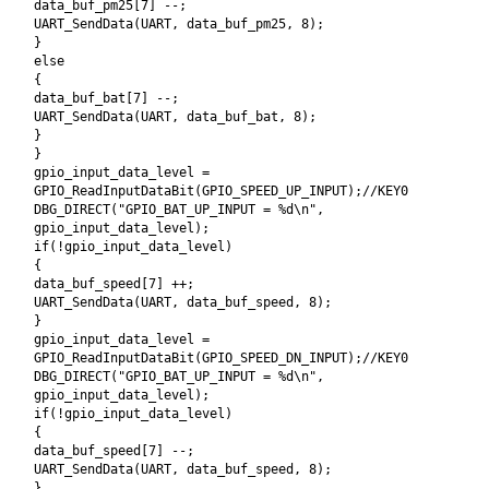
data_buf_pm25[7] --;
UART_SendData(UART, data_buf_pm25, 8);
}
else
{
data_buf_bat[7] --;
UART_SendData(UART, data_buf_bat, 8);
}
}
gpio_input_data_level =
GPIO_ReadInputDataBit(GPIO_SPEED_UP_INPUT);//KEY0
DBG_DIRECT("GPIO_BAT_UP_INPUT = %d\n",
gpio_input_data_level);
if(!gpio_input_data_level)
{
data_buf_speed[7] ++;
UART_SendData(UART, data_buf_speed, 8);
}
gpio_input_data_level =
GPIO_ReadInputDataBit(GPIO_SPEED_DN_INPUT);//KEY0
DBG_DIRECT("GPIO_BAT_UP_INPUT = %d\n",
gpio_input_data_level);
if(!gpio_input_data_level)
{
data_buf_speed[7] --;
UART_SendData(UART, data_buf_speed, 8);
}