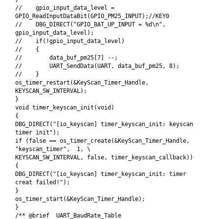
// gpio_input_data_level =
GPIO_ReadInputDataBit(GPIO_PM25_INPUT);//KEY0
// DBG_DIRECT("GPIO_BAT_UP_INPUT = %d\n",
gpio_input_data_level);
// if(!gpio_input_data_level)
// {
// data_buf_pm25[7] --;
// UART_SendData(UART, data_buf_pm25, 8);
// }
os_timer_restart(&KeyScan_Timer_Handle,
KEYSCAN_SW_INTERVAL);
}
void timer_keyscan_init(void)
{
DBG_DIRECT("[io_keyscan] timer_keyscan_init: keyscan
timer init");
if (false == os_timer_create(&KeyScan_Timer_Handle,
"keyscan_timer", 1, \
KEYSCAN_SW_INTERVAL, false, timer_keyscan_callback))
{
DBG_DIRECT("[io_keyscan] timer_keyscan_init: timer
creat failed!");
}
os_timer_start(&KeyScan_Timer_Handle);
}
/** @brief UART_BaudRate_Table