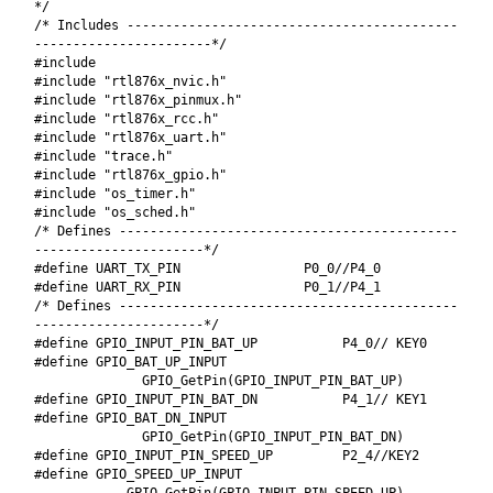
*/
/* Includes -------------------------------------------
-----------------------*/
#include
#include "rtl876x_nvic.h"
#include "rtl876x_pinmux.h"
#include "rtl876x_rcc.h"
#include "rtl876x_uart.h"
#include "trace.h"
#include "rtl876x_gpio.h"
#include "os_timer.h"
#include "os_sched.h"
/* Defines --------------------------------------------
----------------------*/
#define UART_TX_PIN P0_0//P4_0
#define UART_RX_PIN P0_1//P4_1
/* Defines --------------------------------------------
----------------------*/
#define GPIO_INPUT_PIN_BAT_UP P4_0// KEY0
#define GPIO_BAT_UP_INPUT
GPIO_GetPin(GPIO_INPUT_PIN_BAT_UP)
#define GPIO_INPUT_PIN_BAT_DN P4_1// KEY1
#define GPIO_BAT_DN_INPUT
GPIO_GetPin(GPIO_INPUT_PIN_BAT_DN)
#define GPIO_INPUT_PIN_SPEED_UP P2_4//KEY2
#define GPIO_SPEED_UP_INPUT