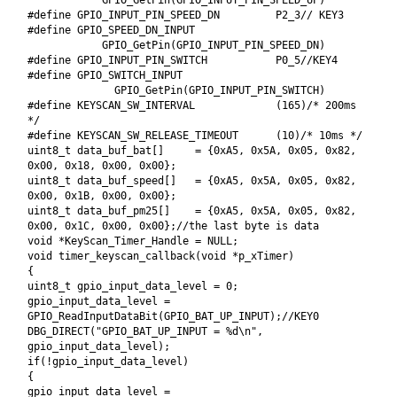
GPIO_GetPin(GPIO_INPUT_PIN_SPEED_UP)
#define GPIO_INPUT_PIN_SPEED_DN P2_3// KEY3
#define GPIO_SPEED_DN_INPUT
GPIO_GetPin(GPIO_INPUT_PIN_SPEED_DN)
#define GPIO_INPUT_PIN_SWITCH P0_5//KEY4
#define GPIO_SWITCH_INPUT
GPIO_GetPin(GPIO_INPUT_PIN_SWITCH)
#define KEYSCAN_SW_INTERVAL (165)/* 200ms
*/
#define KEYSCAN_SW_RELEASE_TIMEOUT (10)/* 10ms */
uint8_t data_buf_bat[] = {0xA5, 0x5A, 0x05, 0x82,
0x00, 0x18, 0x00, 0x00};
uint8_t data_buf_speed[] = {0xA5, 0x5A, 0x05, 0x82,
0x00, 0x1B, 0x00, 0x00};
uint8_t data_buf_pm25[] = {0xA5, 0x5A, 0x05, 0x82,
0x00, 0x1C, 0x00, 0x00};//the last byte is data
void *KeyScan_Timer_Handle = NULL;
void timer_keyscan_callback(void *p_xTimer)
{
uint8_t gpio_input_data_level = 0;
gpio_input_data_level =
GPIO_ReadInputDataBit(GPIO_BAT_UP_INPUT);//KEY0
DBG_DIRECT("GPIO_BAT_UP_INPUT = %d\n",
gpio_input_data_level);
if(!gpio_input_data_level)
{
gpio_input_data_level =