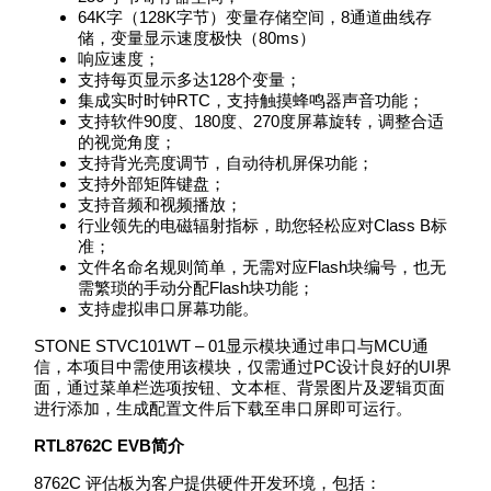
64K字（128K字节）变量存储空间，8通道曲线存
储，变量显示速度极快（80ms）
响应速度；
支持每页显示多达128个变量；
集成实时时钟RTC，支持触摸蜂鸣器声音功能；
支持软件90度、180度、270度屏幕旋转，调整合适
的视觉角度；
支持背光亮度调节，自动待机屏保功能；
支持外部矩阵键盘；
支持音频和视频播放；
行业领先的电磁辐射指标，助您轻松应对Class B标
准；
文件名命名规则简单，无需对应Flash块编号，也无
需繁琐的手动分配Flash块功能；
支持虚拟串口屏幕功能。
STONE STVC101WT – 01显示模块通过串口与MCU通
信，本项目中需使用该模块，仅需通过PC设计良好的UI界
面，通过菜单栏选项按钮、文本框、背景图片及逻辑页面
进行添加，生成配置文件后下载至串口屏即可运行。
RTL8762C EVB简介
8762C 评估板为客户提供硬件开发环境，包括：