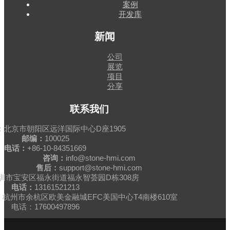
案例
开发库
新闻
公司
展览
项目
分享
联系我们
：
北京市朝阳区远洋国际中心D座1905
邮编：
100025
电话：
+86-10-84351669
咨询：
info@stone-hmi.com
售后：
support@stone-hmi.com
圳市宝安区福永街道福永智荟园D栋308房
电话：
13161521213
杭州市余杭区欧美金融城EFC美国中心T4南楼610室
电话：17600497896