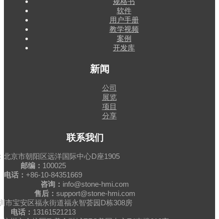
规格书
软件
用户手册
教学视频
案例
开发库
新闻
公司
展览
项目
分享
联系我们
：
北京市朝阳区远洋国际中心D座1905
邮编：
100025
电话：
+86-10-84351669
咨询：
info@stone-hmi.com
售后：
support@stone-hmi.com
圳市宝安区福永街道福永智荟园D栋308房
电话：
13161521213