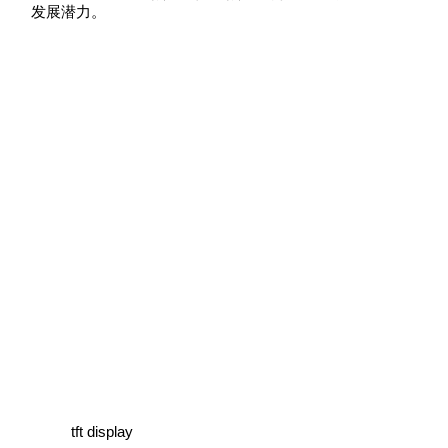
发展潜力。
tft display