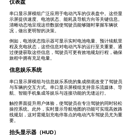
仪表盘
串口显示屏模组广泛应用于电动汽车的仪表盘中。这些显
示屏提供速度、电池状态、能耗及导航方向等关键信息。
清晰动态地呈现这些数据使驾驶员能够随时掌握车辆状
况，做出更明智的决策。
例如，电池状态指示器可显示实时电池电量、预计续航里
程及充电状态，这些信息对电动汽车的运行至关重要。通
过便捷获取这些信息，驾驶员可更有效地规划行程，确保
旅程中拥有充足电量。
信息娱乐系统
串口显示屏模组与信息娱乐系统的集成彻底改变了驾驶员
与车辆的交互方式。串口显示屏模组支持音乐流媒体、导
航、智能手机集成等娱乐与连接功能的无缝运行。
触控界面提升用户体验，使驾驶员在专注驾驶的同时轻松
操控系统。此外，实时显示导航地图的功能可实现高效路
线规划，这对需规划充电停靠点的电动汽车驾驶员尤为重
要。
抬头显示器（HUD）