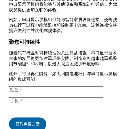
串口显示屏模组将能够与其他设备和系统进行通信，为驾
驶员提供更加互联的体验。
例如，串口显示屏模组可能与智能家居设备连接，使驾驶
员在行车过程中能够监控和控制家中系统。这种连接性将
提升便利性并优化驾驶体验。
聚焦可持续性
随着汽车行业对可持续性的关注日益增强，串口显示技术
未来的发展将更加注重环保实践。制造商将越来越重视采
用节能组件和材料，以最大限度地减少环境影响。
此外，将可再生能源（如太阳能电池板）与串口显示屏模
组的集成可能