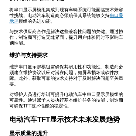
将串口显示屏模组集成到现有车辆系统可能面临技术兼容
性挑战。电动汽车制造商必须确保其系统能够支持
串口显
示屏
模组的先进功能。
与技术供应商合作是解决这些兼容性问题的关键。通过协
作，制造商可打造无缝界面，提升用户体验同时不影响车
辆性能。
维护与支持要求
维护串口显示屏模组需确保其耐用性和功能性。制造商必
须建立维护协议以应对潜在问题，如屏幕损坏或软件故
障。此外，获取可靠的技术支持对于及时解决问题至关重
要。
对维护人员进行培训可提升电动汽车中串口显示屏模组的
可靠性。通过赋予人员执行基本维护任务的技能，制造商
可确保TFT技术性能的稳定性。
电动汽车TFT显示技术未来发展趋势
显示质量的提升