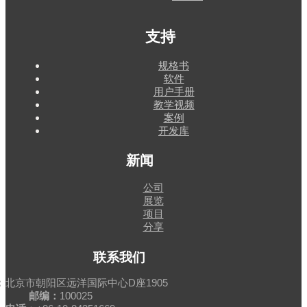
支持
规格书
软件
用户手册
教学视频
案例
开发库
新闻
公司
展览
项目
分享
联系我们
：
北京市朝阳区远洋国际中心D座1905
邮编：
100025