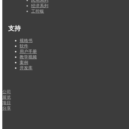
民用系列
经济系列
工控板
支持
规格书
软件
用户手册
教学视频
案例
开发库
闻
公司
展览
项目
分享