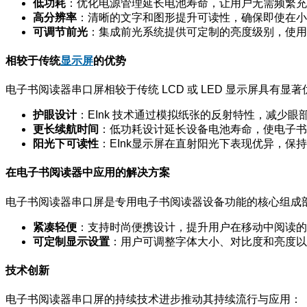
低功耗
：优化电源管理延长电池寿命，让用户无需频繁充
高分辨率
：清晰的文字和图形提升可读性，确保即使在小
可调节前光
：集成前光系统提供可定制的亮度级别，使用
相较于传统
显示屏
的优势
电子书阅读器串口屏相较于传统 LCD 或 LED 显示屏具有显著
护眼设计
：EInk 技术通过模拟纸张的反射特性，减少
更长续航时间
：低功耗设计延长设备电池寿命，使电子书
阳光下可读性
：EInk显示屏在直射阳光下表现优异，
在
电子书阅读器中应用
的解决方案
电子书阅读器串口屏是专用电子书阅读器设备功能的核心组成
紧凑轻便
：支持时尚便携设计，提升用户在移动中阅读的
可定制显示设置
：用户可调整字体大小、对比度和亮度以
技术创新
电子书阅读器串口屏的持续技术进步推动其持续流行与应用：