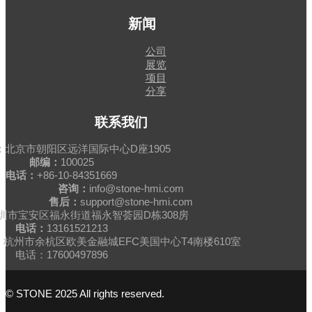
新闻
公司
展览
项目
分享
联系我们
：
北京市朝阳区远洋国际中心D座1905
邮编：
100025
电话：
+86-10-84351669
咨询：
info@stone-hmi.com
售后：
support@stone-hmi.com
圳市宝安区福永街道福永智荟园D栋308房
电话：
13161521213
杭州市余杭区欧美金融城EFC美国中心T4南楼610室
电话：17600497896
© STONE 2025 All rights reserved.