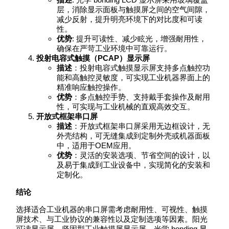
层，消除显示面板与触摸屏之间的空气间隙，
减少反射，提升明亮环境下的对比度和可读
性。
优势
: 提升可读性、减少眩光，增强耐用性，
确保在严苛工业环境中可靠运行。
投射电容式触摸（PCAP）显示屏
描述
：投射电容式触摸显示屏支持多点触控功
能和高触控灵敏度，可实现工业机器界面上的
精准响应触控操作。
优势
：多点触控手势、支持戴手套操作及耐用
性，可实现与工业机械的直观高效交互。
开放式框架串口屏
描述
：开放式框架串口屏采用无边框设计，无
外壳结构，可无缝集成到定制外壳或机器面板
中，适用于OEM应用。
优势
：灵活的安装选项、节省空间的设计，以
及易于集成到工业设备中，实现简化的安装和
定制化。
结论
选择适合工业机器的串口屏需考虑耐用性、可视性、触摸
屏技术、与工业协议的兼容性以及定制选项等因素。阳光
可读显示屏、坚固型工业触摸屏显示屏、光学 bonding 显