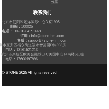
分享
联系我们
：
北京市朝阳区远洋国际中心D座1905
邮编：
100025
电话：
+86-10-84351669
咨询：
info@stone-hmi.com
售后：
support@stone-hmi.com
圳市宝安区福永街道福永智荟园D栋308房
电话：
13161521213
杭州市余杭区欧美金融城EFC美国中心T4南楼610室
电话：17600497896
© STONE 2025 All rights reserved.