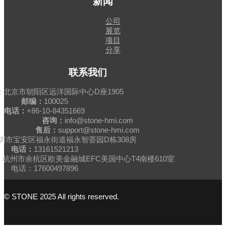
新闻
公司
展览
项目
分享
联系我们
：
北京市朝阳区远洋国际中心D座1905
邮编：
100025
电话：
+86-10-84351669
咨询：
info@stone-hmi.com
售后：
support@stone-hmi.com
圳市宝安区福永街道福永智荟园D栋308房
电话：
13161521213
杭州市余杭区欧美金融城EFC美国中心T4南楼610室
电话：17600497896
© STONE 2025 All rights reserved.