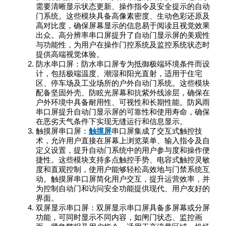
需要清晰显示状态更新、操作指令及安全提示的自动
门系统。这些模块具备高像素密度、生动色彩还原及
高对比度，确保屏幕显示的信息易于阅读且视觉效果
出众。高分辨率串口屏提升了自动门显示屏的美观性
与功能性，为用户在操作门控系统及监控系统状态时
提供高端视觉体验。
防水串口屏：防水串口屏专为抵御极端环境条件而设
计，包括极端温度、潮湿和阳光直射，适用于住宅
区、停车场及工业场所的户外自动门系统。这些模块
配备坚固外壳、防眩光屏幕和抗紫外线涂层，确保在
户外环境中具备耐用性、可视性和长期性能。防风雨
串口屏提升自动门显示屏的可靠性和使用寿命，确保
在恶劣天气条件下实现无缝运行和信息显示。
触摸屏串口屏：
触摸屏
串口屏集成了交互式触控技
术，允许用户直接在屏幕上浏览菜单、输入指令及自
定义设置，提升自动门系统中的用户参与度和操作便
捷性。这些模块支持多点触控手势、电容式触控灵敏
度和直观控制，使用户能够轻松高效地与门禁系统互
动。触摸屏串口屏简化用户交互，提升运营效率，并
为控制自动门和访问安全功能提供现代、用户友好的
界面。
双屏显示串口屏：双屏显示串口屏具备多屏幕或分屏
功能，可同时显示不同内容，如闸门状态、监控画