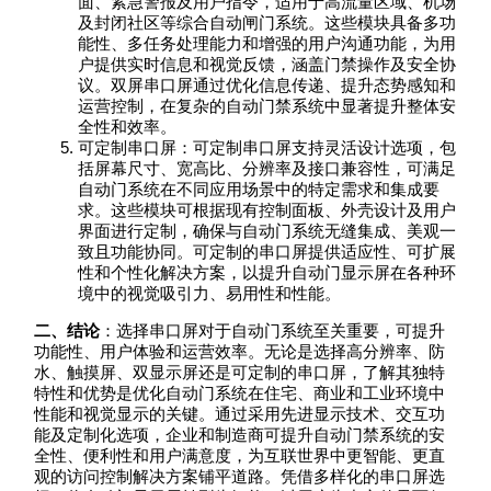
面、紧急警报及用户指令，适用于高流量区域、机场
及封闭社区等综合自动闸门系统。这些模块具备多功
能性、多任务处理能力和增强的用户沟通功能，为用
户提供实时信息和视觉反馈，涵盖门禁操作及安全协
议。双屏串口屏通过优化信息传递、提升态势感知和
运营控制，在复杂的自动门禁系统中显著提升整体安
全性和效率。
可定制串口屏：可定制串口屏支持灵活设计选项，包
括屏幕尺寸、宽高比、分辨率及接口兼容性，可满足
自动门系统在不同应用场景中的特定需求和集成要
求。这些模块可根据现有控制面板、外壳设计及用户
界面进行定制，确保与自动门系统无缝集成、美观一
致且功能协同。可定制的串口屏提供适应性、可扩展
性和个性化解决方案，以提升自动门显示屏在各种环
境中的视觉吸引力、易用性和性能。
二、结论
：选择串口屏对于自动门系统至关重要，可提升
功能性、用户体验和运营效率。无论是选择高分辨率、防
水、触摸屏、双显示屏还是可定制的串口屏，了解其独特
特性和优势是优化自动门系统在住宅、商业和工业环境中
性能和视觉显示的关键。通过采用先进显示技术、交互功
能及定制化选项，企业和制造商可提升自动门禁系统的安
全性、便利性和用户满意度，为互联世界中更智能、更直
观的访问控制解决方案铺平道路。凭借多样化的串口屏选