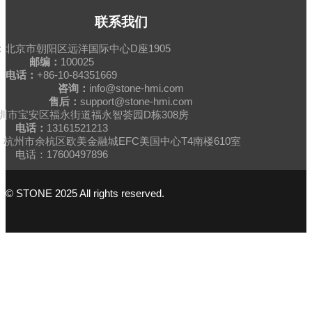
联系我们
：
北京市朝阳区远洋国际中心D座1905
邮编：
100025
电话：
+86-10-84351669
咨询：
info@stone-hmi.com
售后：
support@stone-hmi.com
圳市宝安区福永街道福永智荟园D栋308房
电话：
13161521213
杭州市余杭区欧美金融城EFC美国中心T4南楼610室
电话：17600497896
© STONE 2025 All rights reserved.