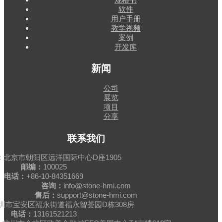
软件
用户手册
教学视频
案例
开发库
新闻
公司
展览
项目
分享
联系我们
：
北京市朝阳区远洋国际中心D座1905
邮编：
100025
电话：
+86-10-84351669
咨询：
info@stone-hmi.com
售后：
support@stone-hmi.com
圳市宝安区福永街道福永智荟园D栋308房
电话：
13161521213