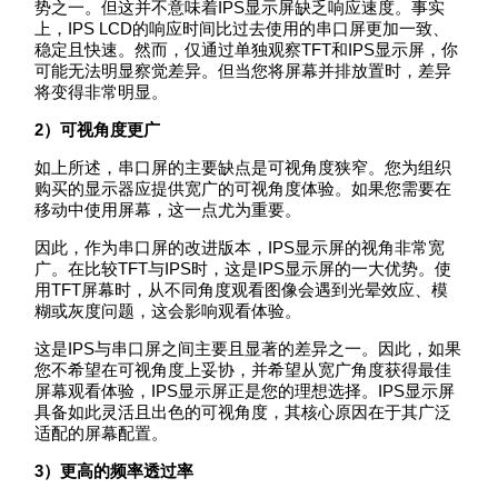
势之一。但这并不意味着IPS显示屏缺乏响应速度。事实
上，IPS LCD的响应时间比过去使用的串口屏更加一致、
稳定且快速。然而，仅通过单独观察TFT和IPS显示屏，你
可能无法明显察觉差异。但当您将屏幕并排放置时，差异
将变得非常明显。
2
）可视角度更广
如上所述，串口屏的主要缺点是可视角度狭窄。您为组织
购买的显示器应提供宽广的可视角度体验。如果您需要在
移动中使用屏幕，这一点尤为重要。
因此，作为串口屏的改进版本，IPS显示屏的视角非常宽
广。在比较TFT与IPS时，这是IPS显示屏的一大优势。使
用TFT屏幕时，从不同角度观看图像会遇到光晕效应、模
糊或灰度问题，这会影响观看体验。
这是IPS与串口屏之间主要且显著的差异之一。因此，如果
您不希望在可视角度上妥协，并希望从宽广角度获得最佳
屏幕观看体验，IPS显示屏正是您的理想选择。IPS显示屏
具备如此灵活且出色的可视角度，其核心原因在于其广泛
适配的屏幕配置。
3
）更高的频率透过率