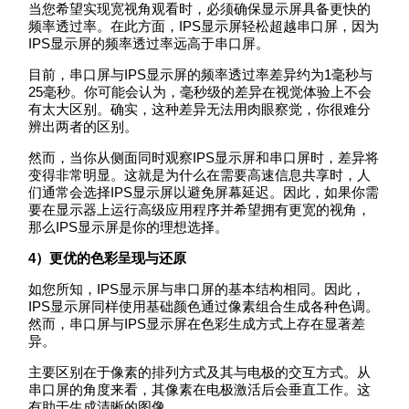
当您希望实现宽视角观看时，必须确保显示屏具备更快的
频率透过率。在此方面，IPS显示屏轻松超越串口屏，因为
IPS显示屏的频率透过率远高于串口屏。
目前，串口屏与IPS显示屏的频率透过率差异约为1毫秒与
25毫秒。你可能会认为，毫秒级的差异在视觉体验上不会
有太大区别。确实，这种差异无法用肉眼察觉，你很难分
辨出两者的区别。
然而，当你从侧面同时观察IPS显示屏和串口屏时，差异将
变得非常明显。这就是为什么在需要高速信息共享时，人
们通常会选择IPS显示屏以避免屏幕延迟。因此，如果你需
要在显示器上运行高级应用程序并希望拥有更宽的视角，
那么IPS显示屏是你的理想选择。
4
）更优的色彩呈现与还原
如您所知，IPS显示屏与串口屏的基本结构相同。因此，
IPS显示屏同样使用基础颜色通过像素组合生成各种色调。
然而，串口屏与IPS显示屏在色彩生成方式上存在显著差
异。
主要区别在于像素的排列方式及其与电极的交互方式。从
串口屏的角度来看，其像素在电极激活后会垂直工作。这
有助于生成清晰的图像。