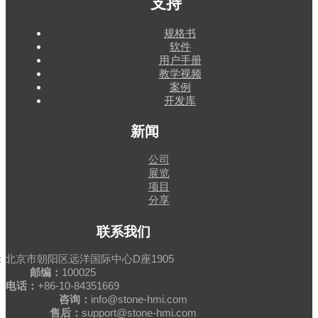
支持
规格书
软件
用户手册
教学视频
案例
开发库
新闻
公司
展览
项目
分享
联系我们
：
北京市朝阳区远洋国际中心D座1905
邮编：
100025
电话：
+86-10-84351669
咨询：
info@stone-hmi.com
售后：
support@stone-hmi.com