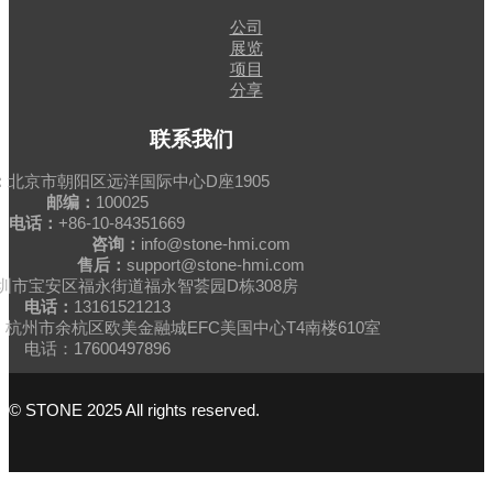
公司
展览
项目
分享
联系我们
：
北京市朝阳区远洋国际中心D座1905
邮编：
100025
电话：
+86-10-84351669
咨询：
info@stone-hmi.com
售后：
support@stone-hmi.com
圳市宝安区福永街道福永智荟园D栋308房
电话：
13161521213
杭州市余杭区欧美金融城EFC美国中心T4南楼610室
电话：17600497896
© STONE 2025 All rights reserved.