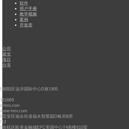
软件
用户手册
教学视频
案例
开发库
闻
公司
展览
项目
分享
市朝阳区远洋国际中心D座1905
4351669
ne-hmi.com
stone-hmi.com
市宝安区福永街道福永智荟园D栋308房
213
余杭区欧美金融城EFC美国中心T4南楼610室