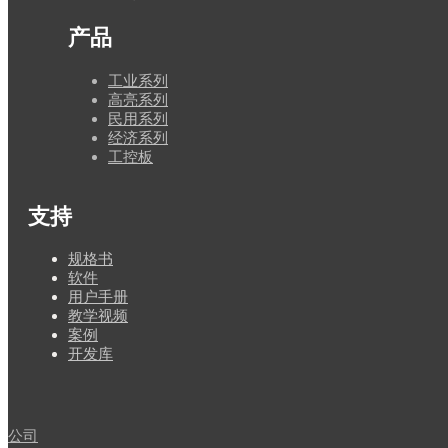
产品
工业系列
高亮系列
民用系列
经济系列
工控板
支持
规格书
软件
用户手册
教学视频
案例
开发库
闻
公司