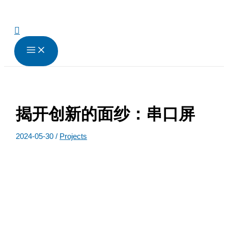
跳
至
内
搜
容
索
揭开创新的面纱：串口屏
2024-05-30
/
Projects