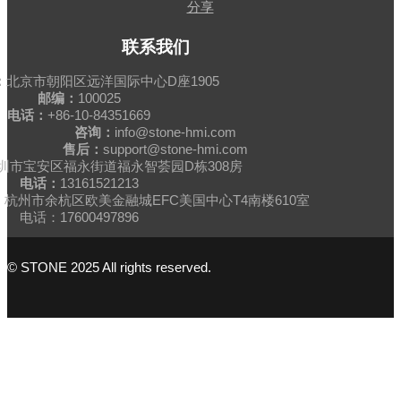
分享
联系我们
：
北京市朝阳区远洋国际中心D座1905
邮编：
100025
电话：
+86-10-84351669
咨询：
info@stone-hmi.com
售后：
support@stone-hmi.com
圳市宝安区福永街道福永智荟园D栋308房
电话：
13161521213
杭州市余杭区欧美金融城EFC美国中心T4南楼610室
电话：17600497896
© STONE 2025 All rights reserved.