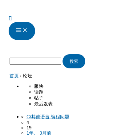
跳
搜
至
索：
内
搜
容
索
首页
›
论坛
版块
话题
帖子
最后发表
C/其他语言 编程问题
4
19
1年、 3月前