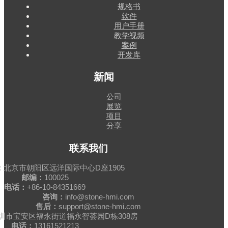
规格书
软件
用户手册
教学视频
案例
开发库
新闻
公司
展览
项目
分享
联系我们
：
北京市朝阳区远洋国际中心D座1905
邮编：
100025
电话：
+86-10-84351669
咨询：
info@stone-hmi.com
售后：
support@stone-hmi.com
圳市宝安区福永街道福永智荟园D栋308房
电话：
13161521213