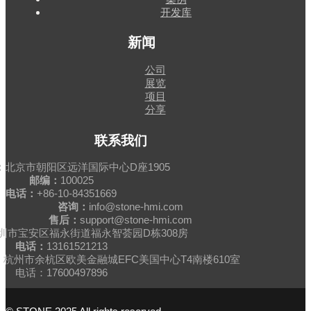
开发库
新闻
公司
展览
项目
分享
联系我们
：
北京市朝阳区远洋国际中心D座1905
邮编：
100025
电话：
+86-10-84351669
咨询：
info@stone-hmi.com
售后：
support@stone-hmi.com
圳市宝安区福永街道福永智荟园D栋308房
电话：
13161521213
杭州市余杭区欧美金融城EFC美国中心T4南楼610室
电话：17600497896