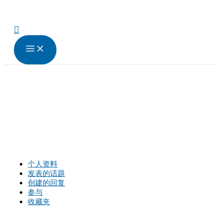
跳
至
内
搜
容
索
个人资料
发表的话题
创建的回复
参与
收藏夹