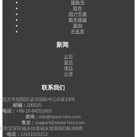
规格书
软件
用户手册
教学视频
案例
开发库
新闻
公司
展览
项目
分享
联系我们
：
北京市朝阳区远洋国际中心D座1905
邮编：
100025
电话：
+86-10-84351669
咨询：
info@stone-hmi.com
售后：
support@stone-hmi.com
圳市宝安区福永街道福永智荟园D栋308房
电话：
13161521213